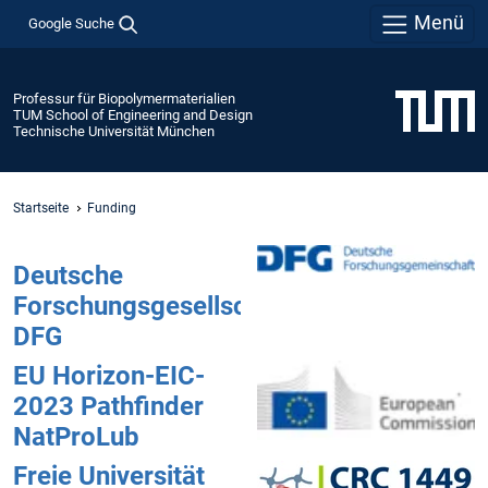
Menü
Google Suche
Professur für Biopolymermaterialien
TUM School of Engineering and Design
Technische Universität München
Startseite
Funding
Deutsche
Forschungsgesellschaft
DFG
EU Horizon-EIC-
2023 Pathfinder
NatProLub
Freie Universität