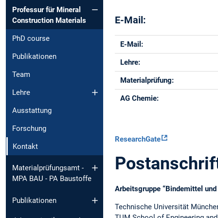
Professur für Mineral
E-Mail:
Construction Materials
PhD course
E-Mail:
Publikationen
Lehre:
Team
Materialprüfung:
Lehre
AG Chemie:
Ausstattung
Forschung
ResearchGate
Kontakt
Postanschrif
Materialprüfungsamt -
MPA BAU - PA Baustoffe
Arbeitsgruppe “Bindemittel und
Publikationen
Technische Universität Münche
TUM School of Engineering and