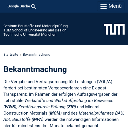
Menü
Google Suche
Centrum Baustoffe und Materialprüfung
TUM School of Engineering and Design
Technische Universität München
Startseite
Bekanntmachung
Bekanntmachung
Die Vergabe und Vertragsordnung für Leistungen (VOL/A)
fordert bei bestimmten Vergabeverfahren eine Ex-post-
Transparenz. Im Rahmen der erfolgten Auftragsvergaben der
Lehrstühle
Werkstoffe und Werkstoffprüfung im Bauwesen
(
WWB
)
,
Zerstörungsfreie Prüfung (
ZfP
)
und Mineral
Construction Materials
(
MCM
)
und des
Materialprüfamtes BAU,
Abt. Baustoffe (
MPA
)
werden die notwendigen Informationen
hier für mindestens drei Monate bekannt gemacht.