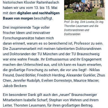
historischen Kloster Raitenhaslach
haben wir uns vom 13. bis 15. Mai
mit dem
digitalen und nachhaltigen
Bauen von morgen
beschäftigt.
Prof. Dr.-Ing. Dirk Lowke, Dr.-Ing.
Thorsten Leusmann und die
Drei inspirierende Tage voller
Doktorandinnen und
frischer Ideen und innovativer
Doktoranden
Forschungsansätze haben mich
daran erinnert, warum es so bereichernd ist, Professor zu sein.
Die Zusammenarbeit mit meinen talentierten Doktorandinnen
und Doktoranden der TU München und der TU Braunschweig
war eine wahre Freude. Ihr Enthusiasmus und ihr Engagement
machen den Unterschied aus, und ich kann es kaum erwarten,
die großartige Forschung zu sehen, die vor uns liegt! - Niklas
Freund, David Böhler, Friedrich Herding, Alexander Gunkler, Zhuo
Chen, Jennifer Rudolph, Evelien Dorresteijn, Maurice Macier,
Jakob Beckers
Ein besonderer Dank gilt auch den „neuen“ Braunschweiger
Mitarbeitern Isabelle Scharf, Stephan von Wehren und ihrem
Leiter, Thorsten Leusmann, für ihren großartigen Beitrag.