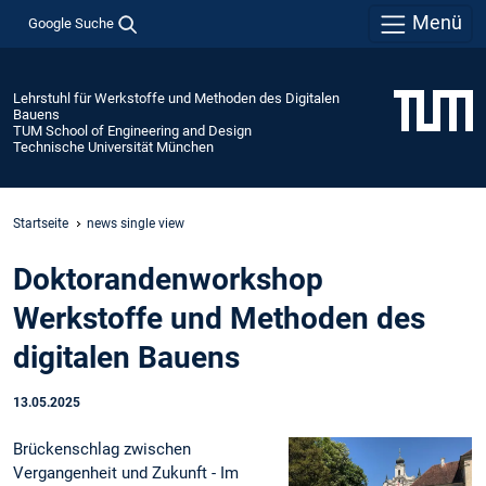
Menü
Google Suche
Lehrstuhl für Werkstoffe und Methoden des Digitalen
Bauens
TUM School of Engineering and Design
Technische Universität München
Startseite
news single view
Doktorandenworkshop
Werkstoffe und Methoden des
digitalen Bauens
13.05.2025
Brückenschlag zwischen
Vergangenheit und Zukunft - Im