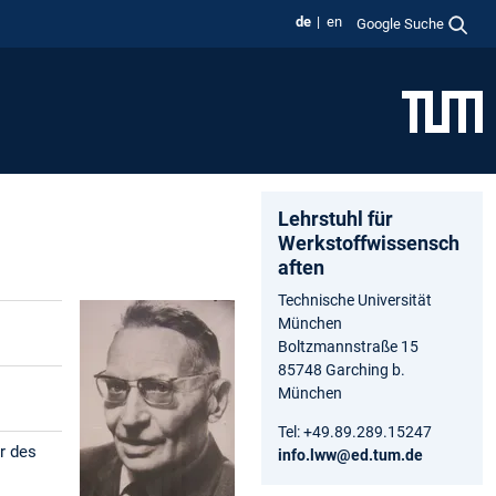
de
en
Google Suche
Lehrstuhl für
Werkstoffwissensch
aften
Technische Universität
München
Boltzmannstraße 15
85748 Garching b.
München
Tel: +49.89.289.15247
r des
info.lww@ed.tum.de