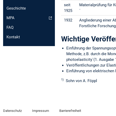
seit
Materialprüfung für K
Geschichte
1925
´
MPA
1932
Angliederung einer A
Forstliche Forschungs
FAQ
Wichtige Veröffe
Kontakt
Einführung der Spannungsopt
Methode, z.B. durch die Mono
photoelasticity´(1. Ausgabe 
Veröffentlichungen zur Elas
Einführung von elektrische
1)
Sohn von A. Föppl
Datenschutz
Impressum
Barrierefreiheit