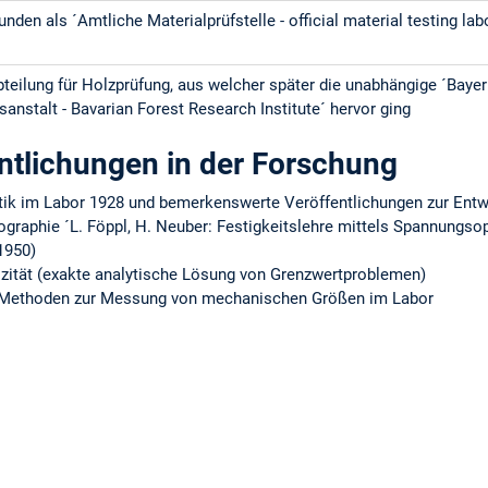
unden als ´Amtliche Materialprüfstelle - official material testing lab
bteilung für Holzprüfung, aus welcher später die unabhängige ´Baye
anstalt - Bavarian Forest Research Institute´ hervor ging
ntlichungen in der Forschung
ik im Labor 1928 und bemerkenswerte Veröffentlichungen zur Entw
graphie ´L. Föppl, H. Neuber: Festigkeitslehre mittels Spannungsopt
1950)
tizität (exakte analytische Lösung von Grenzwertproblemen)
n Methoden zur Messung von mechanischen Größen im Labor