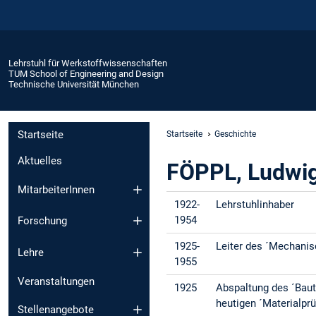
Lehrstuhl für Werkstoffwissenschaften
TUM School of Engineering and Design
Technische Universität München
Startseite
Startseite
Geschichte
Aktuelles
FÖPPL, Ludwig
MitarbeiterInnen
1922-
Lehrstuhlinhaber
1954
Forschung
1925-
Leiter des ´Mechani
Lehre
1955
Veranstaltungen
1925
Abspaltung des ´Baut
heutigen ´Materialpr
Stellenangebote