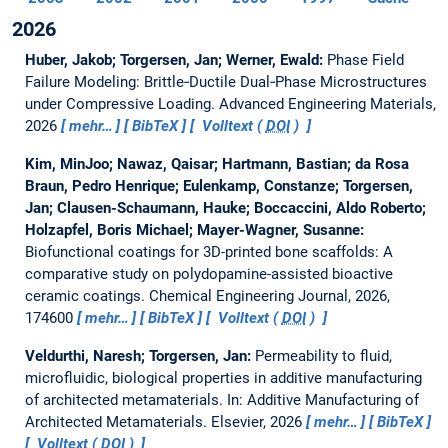
2026
Huber, Jakob; Torgersen, Jan; Werner, Ewald:
Phase Field
Failure Modeling: Brittle‐Ductile Dual‐Phase Microstructures
under Compressive Loading.
Advanced Engineering Materials,
2026
mehr…
BibTeX
Volltext (
DOI
)
Kim, MinJoo; Nawaz, Qaisar; Hartmann, Bastian; da Rosa
Braun, Pedro Henrique; Eulenkamp, Constanze; Torgersen,
Jan; Clausen-Schaumann, Hauke; Boccaccini, Aldo Roberto;
Holzapfel, Boris Michael; Mayer-Wagner, Susanne:
Biofunctional coatings for 3D-printed bone scaffolds: A
comparative study on polydopamine-assisted bioactive
ceramic coatings.
Chemical Engineering Journal, 2026,
174600
mehr…
BibTeX
Volltext (
DOI
)
Veldurthi, Naresh; Torgersen, Jan:
Permeability to fluid,
microfluidic, biological properties in additive manufacturing
of architected metamaterials.
In: Additive Manufacturing of
Architected Metamaterials. Elsevier, 2026
mehr…
BibTeX
Volltext (
DOI
)