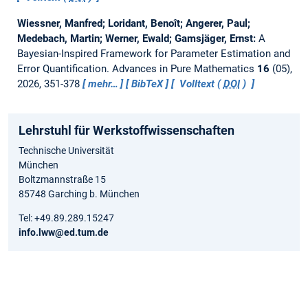
Wiessner, Manfred; Loridant, Benoît; Angerer, Paul;
Medebach, Martin; Werner, Ewald; Gamsjäger, Ernst:
A
Bayesian-Inspired Framework for Parameter Estimation and
Error Quantification.
Advances in Pure Mathematics
16
(05),
2026, 351-378
mehr…
BibTeX
Volltext (
DOI
)
Lehrstuhl für Werkstoffwissenschaften
Technische Universität
München
Boltzmannstraße 15
85748 Garching b. München
Tel: +49.89.289.15247
info.lww@ed.tum.de