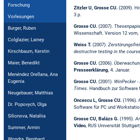
Forschung
Zitzler U, Grosse CU.
(2009). H
i
3 p.
Vorlesungen
Grosse CU.
(2007).
Thesenpapie
Burger, Ruben
Wissenschaft. Version 12 vom, 2
Colglazier, Lainey
Weiss T.
(2007).
Zerstörungsfrei
Kirschbaum, Kerstin
destructive testing in the course
Maier, Benedikt
Grosse CU.
(2006).
Überwachung
Presseerklärung
, 4. Januar.
Menéndez Orellana, Ana
Eugenia
Grosse CU.
(2001).
WinPecker - 
Times
. Handbuch zur Software 
Neugebauer, Matthias
Oncescu L, Grosse CU.
(1996).
Dr. Popovych, Olga
Software für PC und Workstatio
Silionova, Nataliia
Grosse CU, Balázs G.
(1995).
An
Video
, RUS Universität Stuttgar
Summer, Armin
Wondra, Bernhard