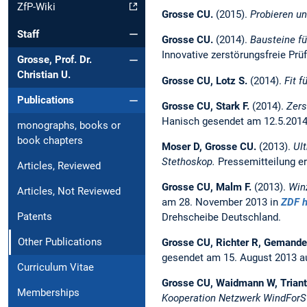
ZfP-Wiki
Grosse CU.
(2015).
Probieren un
Staff
Grosse CU.
(2014).
Bausteine fü
Innovative zerstörungsfreie Prü
Grosse, Prof. Dr.
Christian U.
Grosse CU, Lotz S.
(2014).
Fit f
Publications
Grosse CU, Stark F.
(2014).
Zers
Hanisch gesendet am 12.5.2014 
monographs, books or
book chapters
Moser D, Grosse CU.
(2013).
Ul
Stethoskop.
Pressemitteilung er
Articles, Reviewed
Grosse CU, Malm F.
(2013).
Win
Articles, Not Reviewed
am 28. November 2013 in
ZDF h
Patents
Drehscheibe Deutschland.
Other Publications
Grosse CU, Richter R, Gemande
gesendet am 15. August 2013 a
Curriculum Vitae
Grosse CU, Waidmann W, Trianta
Memberships
Kooperation Netzwerk WindForS 