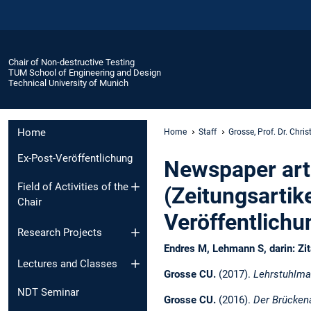
Chair of Non-destructive Testing
TUM School of Engineering and Design
Technical University of Munich
Home
Home
Staff
Grosse, Prof. Dr. Chris
Ex-Post-Veröffentlichung
Newspaper arti
Field of Activities of the
(Zeitungsartik
Chair
Veröffentlichu
Research Projects
Endres M, Lehmann S, darin: Zi
Lectures and Classes
Grosse CU.
(2017).
Lehrstuhlm
NDT Seminar
Grosse CU.
(2016).
Der Brückena