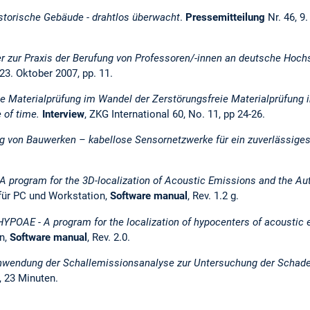
storische Gebäude - drahtlos überwacht
.
Pressemitteilung
Nr. 46, 9.
r zur Praxis der Berufung von Professoren/-innen an deutsche Hoc
3. Oktober 2007, pp. 11.
e Materialprüfung im Wandel der Zerstörungsfreie Materialprüfung i
 of time.
Interview
, ZKG International 60, No. 11, pp 24-26.
 von Bauwerken – kabellose Sensornetzwerke für ein zuverlässige
A program for the 3D-localization of Acoustic Emissions and the Au
für PC und Workstation,
Software manual
, Rev. 1.2 g.
HYPOAE - A program for the localization of hypocenters of acoustic
n,
Software manual
, Rev. 2.0.
wendung der Schallemissionsanalyse zur Untersuchung der Schad
t, 23 Minuten.