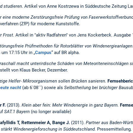
d studieren
. Artikel von Anne Kostrzewa in Süddeutsche Zeitung La
r eine moderne Zerstörungsfreie Prüfung von Faserwerkstoffverbun
fverfahren (ZfP) für moderne Kunststoffe.
ür Frost
. Artikel in "aktiv Radfahren" von Jens Kockerbeck. Ausgabe
törungsfreie Prüfmethoden für Rotorblätter von Windenergieanlagen
um 17:15 Uhr in „
Campus
“ auf BR alpha.
traschall macht unterirdische Schäden von Meteoriteneinschlägen s
stellt von Klaus Becker, Dezember.
zige Helfer- Mikroorganismen sollen Brücken sanieren.
Fernsehberi
eute nacht
(ab 6´08´´) sowie als
Selbstheilung bei brüchiger Bausu
r F.
(2013).
Klein aber fein: Mehr Windenergie in ganz Bayern.
Ferns
uf
SAT.1 Bayern
(no longer available)
fyllidis T, Rettenmeier A, Bange J.
(2011).
Partner aus Baden-Würt
stärkt Windenergieforschung in Süddeutschland.
Pressemitteilung.