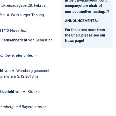
https://www.linkedin.com/
ndkreisausgabe 28. Februar.
company/tum-chair-of-
non-destructive-testing/
den.
4. Würzburger Tagung
ANNOUNCEMENTS:
For the latest news from
 11/12 Nov./Dez.
the Chair, please see our
.
Fernsehbericht
von Sebastian
News page!
ichtbar Krater unterm
cht
von A. Warsberg gesendet
bstanz
am 3.12.2013 in
ehbericht
von H. Stocker
temberg und Bayern starten