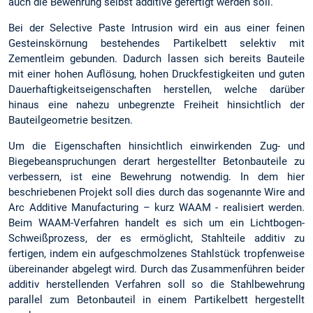
auch die Bewehrung selbst additive gefertigt werden soll.
Bei der Selective Paste Intrusion wird ein aus einer feinen
Gesteinskörnung bestehendes Partikelbett selektiv mit
Zementleim gebunden. Dadurch lassen sich bereits Bauteile
mit einer hohen Auflösung, hohen Druckfestigkeiten und guten
Dauerhaftigkeitseigenschaften herstellen, welche darüber
hinaus eine nahezu unbegrenzte Freiheit hinsichtlich der
Bauteilgeometrie besitzen.
Um die Eigenschaften hinsichtlich einwirkenden Zug- und
Biegebeanspruchungen derart hergestellter Betonbauteile zu
verbessern, ist eine Bewehrung notwendig. In dem hier
beschriebenen Projekt soll dies durch das sogenannte Wire and
Arc Additive Manufacturing – kurz WAAM - realisiert werden.
Beim WAAM-Verfahren handelt es sich um ein Lichtbogen-
Schweißprozess, der es ermöglicht, Stahlteile additiv zu
fertigen, indem ein aufgeschmolzenes Stahlstück tropfenweise
übereinander abgelegt wird. Durch das Zusammenführen beider
additiv herstellenden Verfahren soll so die Stahlbewehrung
parallel zum Betonbauteil in einem Partikelbett hergestellt