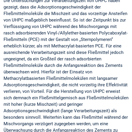
Die Untersuchungen zur Verarbeitungszeit von UHPC haben
gezeigt, dass die Adsorptionsgeschwindigkeit der
Fließmittelmoleküle die Mischzeit und das vorzeitige Ansteifen
von UHPC maßgeblich beeinflusst. So ist der Zeitpunkt bis zur
Verflüssigung von UHPC während des Mischvorgangs mit
rasch adsorbierenden Vinyl-/Allylether-basierten Polycaboxylat-
Fließmitteln (PCE) mit der Gestalt von „Sternpolymeren“
erheblich kürzer, als mit Methacrylat-basierten PCE. Für eine
ausreichende Verarbeitungszeit sind diese Fließmittel jedoch
ungeeignet, da ein Großteil der rasch adsorbierten
Fließmittelmoleküle durch die Anfangsreaktion des Zements
überwachsen wird. Hierfür ist der Einsatz von
Methacrylatbasierten Fließmittelmolekülen mit langsamer
Adsorptionsgeschwindigkeit, die nicht vorzeitig ihre Effektivität
verlieren, von Vorteil. Für die Herstellung von UHPC erweist
sich demnach ein Fließmittelgemisch aus Fließmittelmolekülen
mit hoher (kurze Mischzeit) und geringer
Adsorptionsgeschwindigkeit (lange Verarbeitungszeit) als
besonders sinnvoll. Weiterhin kann das Fließmittel während der
Mischvorgangs verzögert zugegeben werden, um eine
Überwachsung durch die Anfangsreaktion des Zements zu