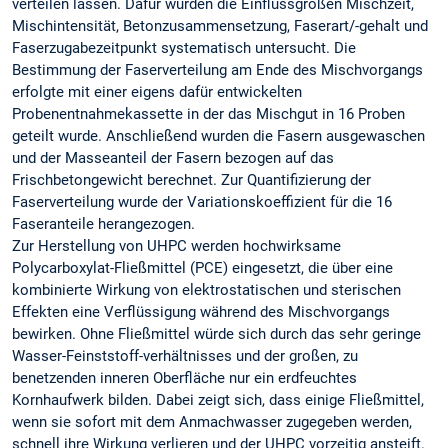
verteilen lassen. Dafür wurden die Einflussgrößen Mischzeit,
Mischintensität, Betonzusammensetzung, Faserart/-gehalt und
Faserzugabezeitpunkt systematisch untersucht. Die
Bestimmung der Faserverteilung am Ende des Mischvorgangs
erfolgte mit einer eigens dafür entwickelten
Probenentnahmekassette in der das Mischgut in 16 Proben
geteilt wurde. Anschließend wurden die Fasern ausgewaschen
und der Masseanteil der Fasern bezogen auf das
Frischbetongewicht berechnet. Zur Quantifizierung der
Faserverteilung wurde der Variationskoeffizient für die 16
Faseranteile herangezogen.
Zur Herstellung von UHPC werden hochwirksame
Polycarboxylat-Fließmittel (PCE) eingesetzt, die über eine
kombinierte Wirkung von elektrostatischen und sterischen
Effekten eine Verflüssigung während des Mischvorgangs
bewirken. Ohne Fließmittel würde sich durch das sehr geringe
Wasser-Feinststoff-verhältnisses und der großen, zu
benetzenden inneren Oberfläche nur ein erdfeuchtes
Kornhaufwerk bilden. Dabei zeigt sich, dass einige Fließmittel,
wenn sie sofort mit dem Anmachwasser zugegeben werden,
schnell ihre Wirkung verlieren und der UHPC vorzeitig ansteift.